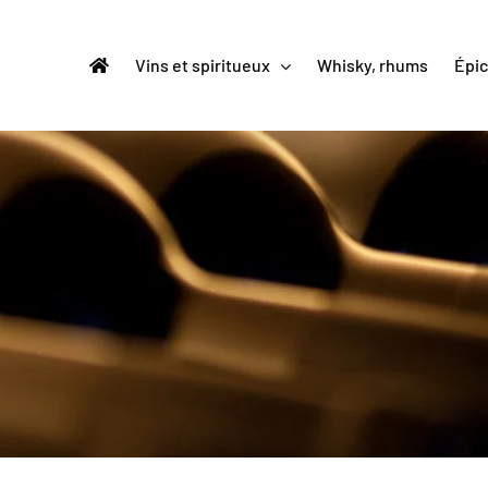
Vins et spiritueux
Whisky, rhums
Épic