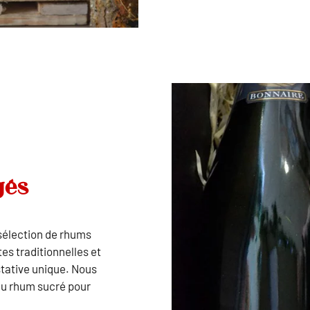
gés
sélection de rhums
es traditionnelles et
stative unique. Nous
du rhum sucré pour