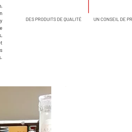
,
on
DES PRODUITS DE QUALITÉ
UN CONSEIL DE P
 y
de
s,
et
s
s.