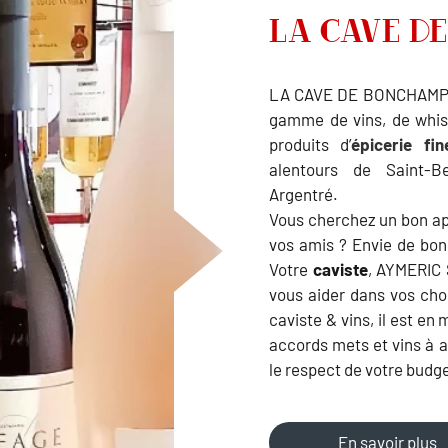
LA CAVE D
LA CAVE DE BONCHAMP vo
gamme de vins, de whisk
produits d’
épicerie fi
alentours de Saint-B
Argentré.
Vous cherchez un bon apé
vos amis ? Envie de bon
Votre
caviste
, AYMERIC 
vous aider dans vos cho
caviste & vins, il est en
accords mets et vins à a
le respect de votre budge
En savoir plus