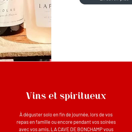
Vins et spiritueux
À déguster solo en fin de journée, lors de vos
repas en famille ou encore pendant vos soirées
avec vos amis, LA CAVE DE BONCHAMP vous